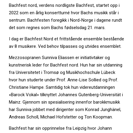
Bachfest nord, verdens nordligste Bachfest, startet opp i
2022 som en årlig konsertturné hvor Bachs musikk står i
sentrum. Bachfesten foregikk i Nord-Norge i dagene rundt
det som regnes som Bachs fødselsdag 21. mars.
I dag er Bachfest Nord et frittstående ensemble bestående
av 8 musikere. Ved behov tilpasses og utvides ensemblet.
Mezzosopranen Sunniva Eliassen er initiativtaker og
kunstnerisk leder for Bachfest nord. Hun har sin utdanning
fra Universitetet i Tromsø og Musikhochschule Lübeck
hvor hun studerte under Prof. Anne-Lise Sollied og Prof.
Christiane Hampe. Samtidig tok hun videreutdanningen
«Barock Vokal» tilknyttet Johannes Gutenberg-Universität i
Mainz. Gjennom sin spesialisering innenfor barokkmusikk
har Sunniva jobbet med dirigenter som Konrad Junghänel,
Andreas Scholl, Michael Hofstetter og Ton Koopman.
Bachfest har sin opprinnelse fra Leipzig hvor Johann